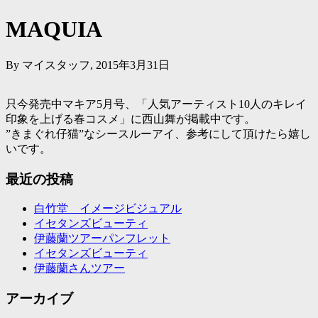
MAQUIA
By マイスタッフ, 2015年3月31日
只今発売中マキア
5
月号、「人気アーティスト
10
人のキレイ
印象を上げる春コスメ」に西山舞が掲載中です。
”
きまぐれ仔猫
”
なシースルーアイ、参考にして頂けたら嬉し
いです。
最近の投稿
白竹堂 イメージビジュアル
イセタンズビューティ
伊藤蘭ツアーパンフレット
イセタンズビューティ
伊藤蘭さんツアー
アーカイブ