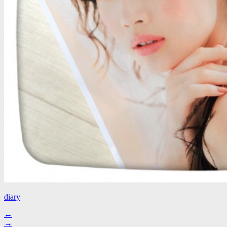
diary
←
→