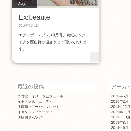
diary
Ex:beaute
2019年3月1日
エクスボーテプレス3月号、表紙のヘアメ
イクを西山舞が担当させて頂いておりま
す。
→
最近の投稿
アーカ
白竹堂 イメージビジュアル
2020年6月
イセタンズビューティ
2020年2月
伊藤蘭ツアーパンフレット
2019年12月
イセタンズビューティ
2019年11月
伊藤蘭さんツアー
2019年10月
2019年8月
2019年6月