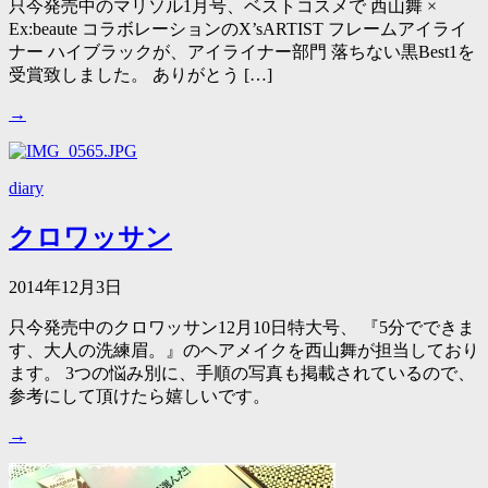
只今発売中のマリソル1月号、ベストコスメで 西山舞 ×
Ex:beaute コラボレーションのX’sARTIST フレームアイライ
ナー ハイブラックが、アイライナー部門 落ちない黒Best1を
受賞致しました。 ありがとう […]
→
diary
クロワッサン
2014年12月3日
只今発売中のクロワッサン12月10日特大号、 『5分でできま
す、大人の洗練眉。』のヘアメイクを西山舞が担当しており
ます。 3つの悩み別に、手順の写真も掲載されているので、
参考にして頂けたら嬉しいです。
→