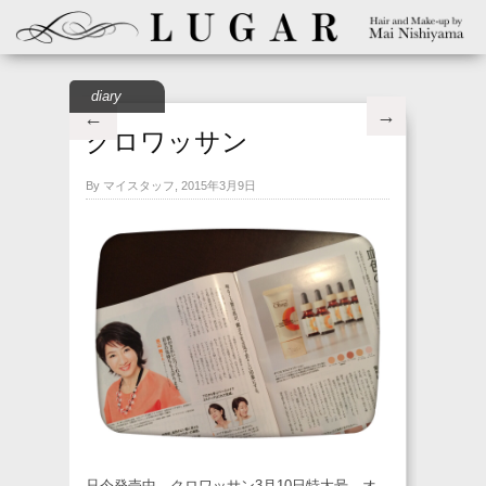
diary
→
←
クロワッサン
By マイスタッフ, 2015年3月9日
只今発売中、クロワッサン3月10日特大号、オ